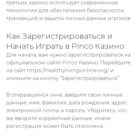
третьих, казино использует современные
технологии для обеспечения безопасности
транзакций и защиты личных данных игроков.
Как Зарегистрироваться и
Начать Играть в Pinco Казино
Для начала, вам нужно зарегистрироваться на
официальном сайте Pinco Казино. Перейдите
на сайт https://healthylivingonline.org/ и
кликните на кнопку “Зарегистрироваться”.
В открывшемся окне, введите свои личные
данные: имя, фамилия, дата рождения, адрес
электронной почты и пароль. Убедитесь, что
вы вводите корректные данные, иначе
регистрация может быть отклонена.