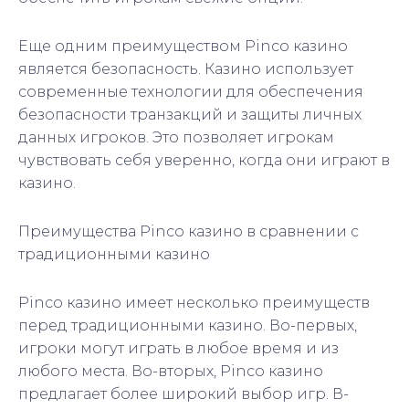
Еще одним преимуществом Pinco казино
является безопасность. Казино использует
современные технологии для обеспечения
безопасности транзакций и защиты личных
данных игроков. Это позволяет игрокам
чувствовать себя уверенно, когда они играют в
казино.
Преимущества Pinco казино в сравнении с
традиционными казино
Pinco казино имеет несколько преимуществ
перед традиционными казино. Во-первых,
игроки могут играть в любое время и из
любого места. Во-вторых, Pinco казино
предлагает более широкий выбор игр. В-