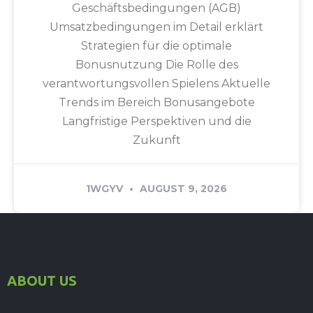
Geschäftsbedingungen (AGB)
Umsatzbedingungen im Detail erklärt
Strategien für die optimale
Bonusnutzung Die Rolle des
verantwortungsvollen Spielens Aktuelle
Trends im Bereich Bonusangebote
Langfristige Perspektiven und die
Zukunft
1WGYV
AUGUST 9, 2026
ABOUT US