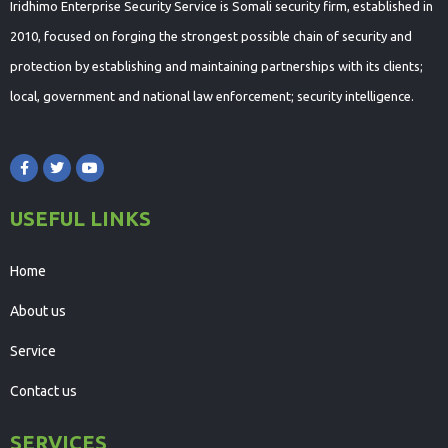
Iridhimo Enterprise Security Service is Somali security firm, established in
2010, focused on forging the strongest possible chain of security and
protection by establishing and maintaining partnerships with its clients;
local, government and national law enforcement; security intelligence.
USEFUL LINKS
Home
About us
Service
Contact us
SERVICES