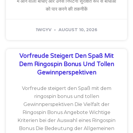
में आने वाली बाधाएं और उनसे निपटना सुरक्षित रूप से बाधाओं
को पार करने की तकनीकें
1WGYV
AUGUST 10, 2026
Vorfreude Steigert Den Spaß Mit
Dem Ringospin Bonus Und Tollen
Gewinnperspektiven
Vorfreude steigert den Spaß mit dem
ringospin bonus und tollen
Gewinnperspektiven Die Vielfalt der
Ringospin Bonus Angebote Wichtige
Kriterien bei der Auswahl eines Ringospin
Bonus Die Bedeutung der Allgemeinen