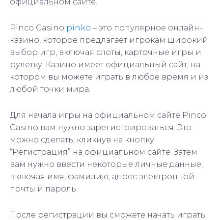
официальном сайте.
Pinco Casino
pinko
– это популярное онлайн-
казино, которое предлагает игрокам широкий
выбор игр, включая слоты, карточные игры и
рулетку. Казино имеет официальный сайт, на
котором вы можете играть в любое время и из
любой точки мира.
Для начала игры на официальном сайте Pinco
Casino вам нужно зарегистрироваться. Это
можно сделать, кликнув на кнопку
“Регистрация” на официальном сайте. Затем
вам нужно ввести некоторые личные данные,
включая имя, фамилию, адрес электронной
почты и пароль.
После регистрации вы сможете начать играть