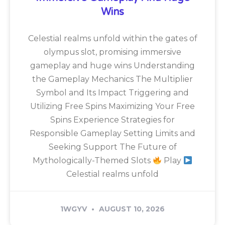
Wins
Celestial realms unfold within the gates of
olympus slot, promising immersive
gameplay and huge wins Understanding
the Gameplay Mechanics The Multiplier
Symbol and Its Impact Triggering and
Utilizing Free Spins Maximizing Your Free
Spins Experience Strategies for
Responsible Gameplay Setting Limits and
Seeking Support The Future of
Mythologically-Themed Slots
Play
Celestial realms unfold
1WGYV
AUGUST 10, 2026