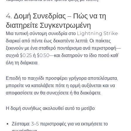
4. Δομή Συνεδρίας – Πώς να τη
διατηρείτε Συγκεντρωμένη
Μια τυπική σύντομη συνεδρία στο Lightning Strike
διαρκεί από πέντε έως δεκαπέντε λεπτά. Οι παίκτες
ξεκινούν με ένα σταθερό ποντάρισμα ανά περιστροφή—
συχνά $0.25 ή $0.50—και διατηρούν το ίδιο ποσό καθ’
όλη τη διάρκεια.
Επειδή το παιχνίδι προσφέρει γρήγορα αποτελέσματα,
μπορείτε να καταλάβετε πότε η ορμή αυξάνεται και να
αποφασίσετε αν θα συνεχίσετε ή θα διακόψετε.
Η δομή συνήθως ακολουθεί αυτό το μοτίβο:
Ζέσταμα: 3–5 περιστροφές για να εκτιμήσετε το