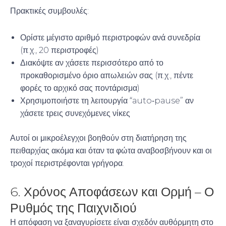
Πρακτικές συμβουλές:
Ορίστε μέγιστο αριθμό περιστροφών ανά συνεδρία
(π.χ., 20 περιστροφές)
Διακόψτε αν χάσετε περισσότερο από το
προκαθορισμένο όριο απωλειών σας (π.χ., πέντε
φορές το αρχικό σας ποντάρισμα)
Χρησιμοποιήστε τη λειτουργία “auto‑pause” αν
χάσετε τρεις συνεχόμενες νίκες
Αυτοί οι μικροέλεγχοι βοηθούν στη διατήρηση της
πειθαρχίας ακόμα και όταν τα φώτα αναβοσβήνουν και οι
τροχοί περιστρέφονται γρήγορα.
6. Χρόνος Αποφάσεων και Ορμή – Ο
Ρυθμός της Παιχνιδιού
Η απόφαση να ξαναγυρίσετε είναι σχεδόν αυθόρμητη στο