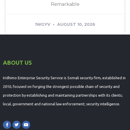
Remarkable
1WGYV
AUGUST 10, 2026
ABOUT US
Iridhimo Enterprise Security Service is Somali security firm, established in
2010, focused on forging the strongest possible chain of security and
protection by establishing and maintaining partnerships with its clients;
local, government and national law enforcement; security intelligence.