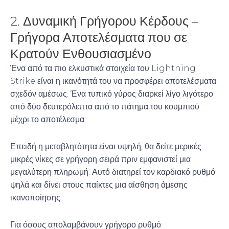
2. Δυναμική Γρήγορου Κέρδους –
Γρήγορα Αποτελέσματα που σε
Κρατούν Ενθουσιασμένο
Ένα από τα πιο ελκυστικά στοιχεία του Lightning
Strike είναι η ικανότητά του να προσφέρει αποτελέσματα
σχεδόν αμέσως. Ένα τυπικό γύρος διαρκεί λίγο λιγότερο
από δύο δευτερόλεπτα από το πάτημα του κουμπιού
μέχρι το αποτέλεσμα.
Επειδή η μεταβλητότητα είναι υψηλή, θα δείτε μερικές
μικρές νίκες σε γρήγορη σειρά πριν εμφανιστεί μια
μεγαλύτερη πληρωμή. Αυτό διατηρεί τον καρδιακό ρυθμό
ψηλά και δίνει στους παίκτες μια αίσθηση άμεσης
ικανοποίησης.
Για όσους απολαμβάνουν γρήγορο ρυθμό: