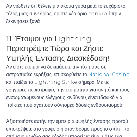
Αν νιώθετε ότι θέλετε μια ακόμα γύρα μετά το ευχάριστο
τέλος μιας συνεδρίας, ορίστε νέο όριο bankroll πριν
ξεκινήσετε ξανά.
11. Έτοιμοι για Lightning;
Περιστρέψτε Τώρα και Ζήστε
Υψηλής Έντασης Διασκέδαση!
Αν είστε έτοιμοι να δοκιμάσετε την τύχη σας σε
αστραπιαίες εκρήξεις, επισκεφθείτε το
National Casino
και παίξτε το Lightning Strike σήμερα. Με τις
γρήγορες περιστροφές, την ετοιμότητα για κινητά και τους
ενσωματωμένους ελέγχους κινδύνου, είναι ιδανικό για
παίκτες που αγαπούν σύντομες δόσεις ενθουσιασμού.
Αξιοποιήστε αυτήν την εμπειρία υψηλής έντασης προτού
επιστρέψετε στο γραφείο ή στον δρόμο προς το σπίτι—το
επόμενο μεγάλο σας κέρδος μπορεί να είναι μόλις ένα