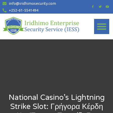
info@iridhimosecurity.com
+252-61-5541494
National Casino’s Lightning
Strike Slot: Γρήγορα Κέρδη