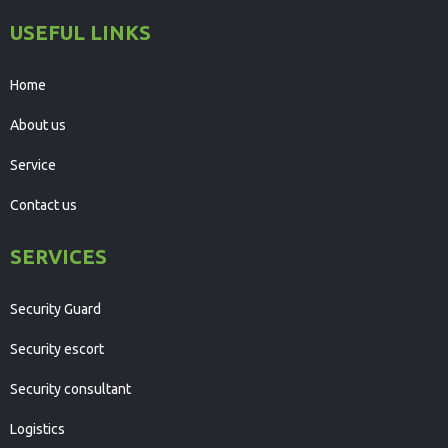
USEFUL LINKS
Home
About us
Service
Contact us
SERVICES
Security Guard
Security escort
Security consultant
Logistics