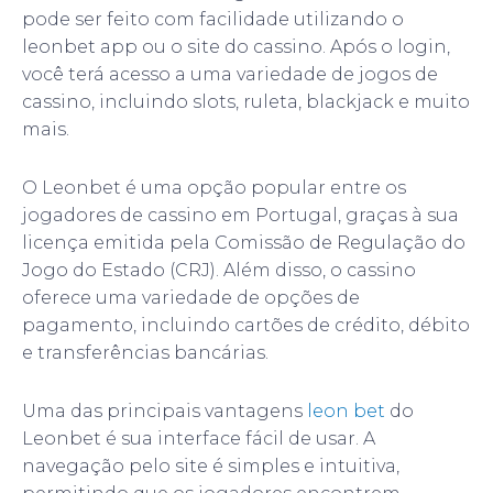
pode ser feito com facilidade utilizando o
leonbet app ou o site do cassino. Após o login,
você terá acesso a uma variedade de jogos de
cassino, incluindo slots, ruleta, blackjack e muito
mais.
O Leonbet é uma opção popular entre os
jogadores de cassino em Portugal, graças à sua
licença emitida pela Comissão de Regulação do
Jogo do Estado (CRJ). Além disso, o cassino
oferece uma variedade de opções de
pagamento, incluindo cartões de crédito, débito
e transferências bancárias.
Uma das principais vantagens
leon bet
do
Leonbet é sua interface fácil de usar. A
navegação pelo site é simples e intuitiva,