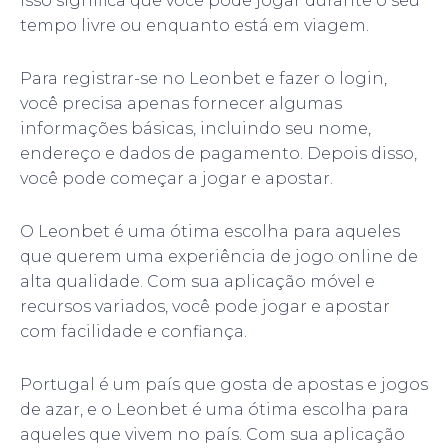
Isso significa que você pode jogar durante o seu
tempo livre ou enquanto está em viagem.
Para registrar-se no Leonbet e fazer o login,
você precisa apenas fornecer algumas
informações básicas, incluindo seu nome,
endereço e dados de pagamento. Depois disso,
você pode começar a jogar e apostar.
O Leonbet é uma ótima escolha para aqueles
que querem uma experiência de jogo online de
alta qualidade. Com sua aplicação móvel e
recursos variados, você pode jogar e apostar
com facilidade e confiança.
Portugal é um país que gosta de apostas e jogos
de azar, e o Leonbet é uma ótima escolha para
aqueles que vivem no país. Com sua aplicação