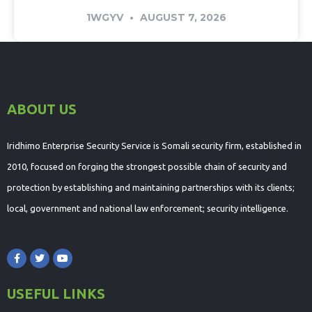
1WGYV
AUGUST 7, 2026
ABOUT US
Iridhimo Enterprise Security Service is Somali security firm, established in
2010, focused on forging the strongest possible chain of security and
protection by establishing and maintaining partnerships with its clients;
local, government and national law enforcement; security intelligence.
USEFUL LINKS