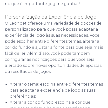
no que é importante: jogar e ganhar!
Personalização da Experiência de Jogo
O Leonbet oferece uma variedade de opções de
personalização para que você possa adaptar a
experiência de jogo às suas necessidades. Você
pode escolher entre diferentes temas, alterar a
cor do fundo e ajustar a fonte para que seja mais
fácil de ler. Além disso, você pode também
configurar as notificações para que você seja
alertado sobre novas oportunidades de apostas
ou resultados de jogos.
Alterar o tema: escolha entre diferentes temas
para adaptar a experiência de jogo às suas
preferências;
Alterar a cor do fundo: escolha a cor que