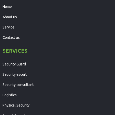
Home
About us
Service
Contact us
SERVICES
Security Guard
Security escort
Security consultant
Logistics
Physical Security