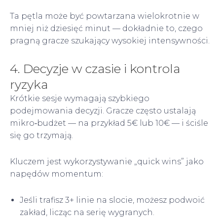
Ta pętla może być powtarzana wielokrotnie w
mniej niż dziesięć minut — dokładnie to, czego
pragną gracze szukający wysokiej intensywności.
4. Decyzje w czasie i kontrola
ryzyka
Krótkie sesje wymagają szybkiego
podejmowania decyzji. Gracze często ustalają
mikro‑budżet — na przykład 5€ lub 10€ — i ściśle
się go trzymają.
Kluczem jest wykorzystywanie „quick wins” jako
napędów momentum:
Jeśli trafisz 3+ linie na slocie, możesz podwoić
zakład, licząc na serię wygranych.