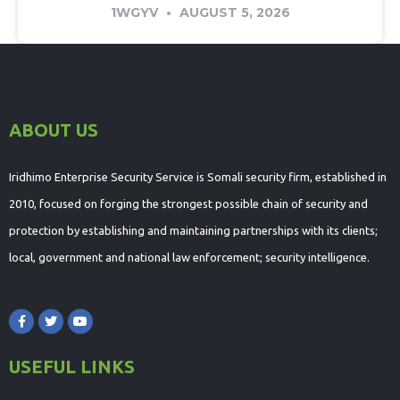
1WGYV
AUGUST 5, 2026
ABOUT US
Iridhimo Enterprise Security Service is Somali security firm, established in
2010, focused on forging the strongest possible chain of security and
protection by establishing and maintaining partnerships with its clients;
local, government and national law enforcement; security intelligence.
USEFUL LINKS