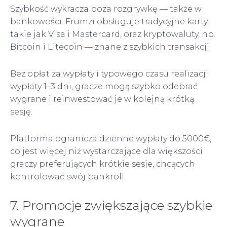
Szybkość wykracza poza rozgrywkę — także w
bankowości. Frumzi obsługuje tradycyjne karty,
takie jak Visa i Mastercard, oraz kryptowaluty, np.
Bitcoin i Litecoin — znane z szybkich transakcji.
Bez opłat za wypłaty i typowego czasu realizacji
wypłaty 1–3 dni, gracze mogą szybko odebrać
wygrane i reinwestować je w kolejną krótką
sesję.
Platforma ogranicza dzienne wypłaty do 5000€,
co jest więcej niż wystarczające dla większości
graczy preferujących krótkie sesje, chcących
kontrolować swój bankroll.
7. Promocje zwiększające szybkie
wygrane