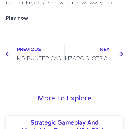
i zacznij kręcić kołami, zanim kawa wystygnie.
Play now!
PREVIOUS
NEXT
MR PUNTER CASINO: QUICK‑HIT SLOTS E WINS RÁPIDOS PARA O JOGADOR DE RITMO ACELERADO
LIZARO SLOTS & LIVE GAMES: QUICK‑HIT FUN FOR THE ON‑THE‑GO PLAYER
More To Explore
Strategic Gameplay And