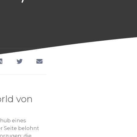
rld von
chub eines
r Seite belohnt
orzugen; die