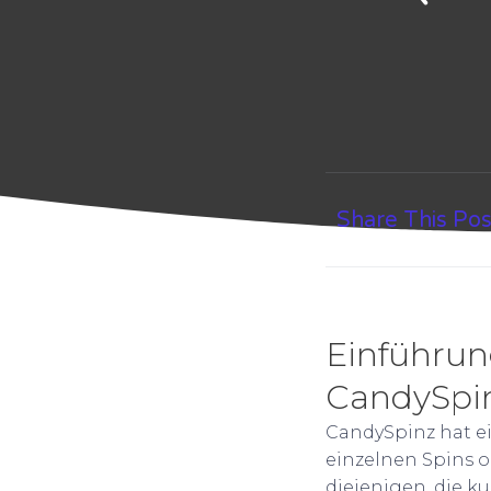
Share This Pos
Einführun
CandySpi
CandySpinz hat ei
einzelnen Spins o
diejenigen, die 