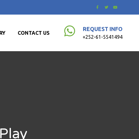
REQUEST INFO
RY
CONTACT US
+252-61-5541494
–
 Play