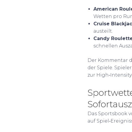
American Roul
Wetten pro Run
Cruise Blackja
austeilt.
Candy Roulett
schnellen Ausz
Der Kommentar de
der Spiele. Spiel
zur High‑Intensity
Sportwette
Sofortaus
Das Sportsbook vo
auf Spiel‑Ereignis