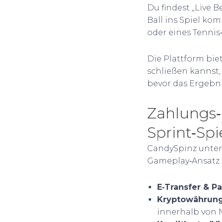
Du findest „Live 
Ball ins Spiel ko
oder eines Tennis‑
Die Plattform bie
schließen kannst,
bevor das Ergebni
Zahlungs‑
Sprint‑Spi
CandySpinz unter
Gameplay‑Ansatz 
E‑Transfer & P
Kryptowährungs
innerhalb von 