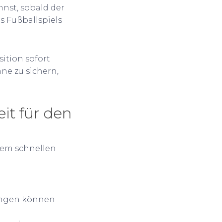
nnst, sobald der
s Fußballspiels
ition sofort
ne zu sichern,
it für den
dem schnellen
ungen können