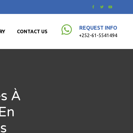
REQUEST INFO
RY
CONTACT US
+252-61-5541494
es À
 En
s