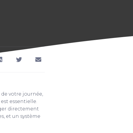
de votre journée,
est essentielle.
nger directement
es, et un système