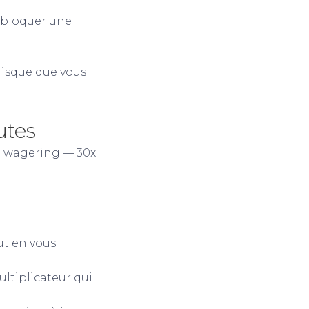
débloquer une
risque que vous
utes
e wagering — 30x
ut en vous
ultiplicateur qui