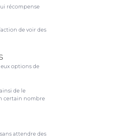
 qui récompense
action de voir des
s
deux options de
insi de le
 un certain nombre
sans attendre des