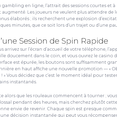
ambling en ligne, l’attrait des sessions courtes et à
augmenté. Les joueurs ne veulent plus attendre de 
nus élaborés ; ils recherchent une explosion d’excitat
ues minutes, que ce soit lors d’un trajet ou d’une pau
d’une Session de Spin Rapide
us arrivez sur l’écran d’accueil de votre téléphone, l’ap
ille doucement dans le coin, et vous ouvrez le casino 
erface est épurée, les boutons sont suffisamment gran
annière en haut affiche une nouvelle promotion — « O
! » Vous décidez que c’est le moment idéal pour test
ains instantanés.
e alors que les rouleaux commencent à tourner ; vou
lossal pendant des heures, mais cherchez plutôt cet
onne envie de revenir. Chaque spin est presque com
 une décision instantanée qui peut vous récompens