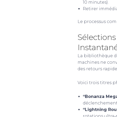
10 minutes).
Retirer immédia
Le processus comp
Sélection
Instantan
La bibliothèque de
machines ne convi
des retours rapide
Voici trois titres 
“Bonanza Meg
déclenchements
“Lightning Rou
rotations ultra