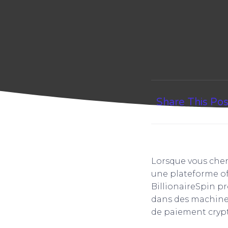
Share This Pos
Lorsque vous cher
une plateforme off
BillionaireSpin p
dans des machines 
de paiement crypt