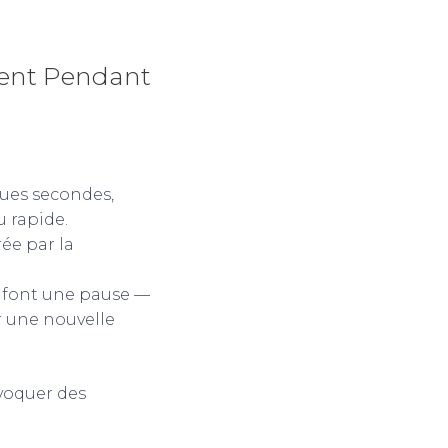
ment Pendant
ques secondes,
 rapide.
ée par la
s font une pause —
r une nouvelle
voquer des