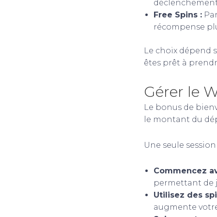
déclenchements
Free Spins :
Par
récompense plu
Le choix dépend s
êtes prêt à prendr
Gérer le 
Le bonus de bien
le montant du dépô
Une seule session 
Commencez ave
permettant de j
Utilisez des sp
augmente votre