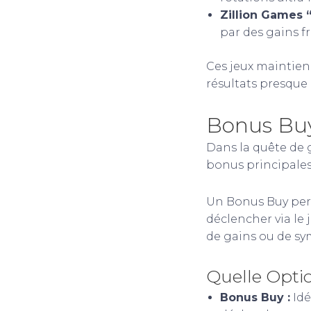
Zillion Games 
par des gains f
Ces jeux maintienn
résultats presque
Bonus Buys
Dans la quête de 
bonus principales 
Un Bonus Buy perm
déclencher via le 
de gains ou de sy
Quelle Opti
Bonus Buy :
Idé