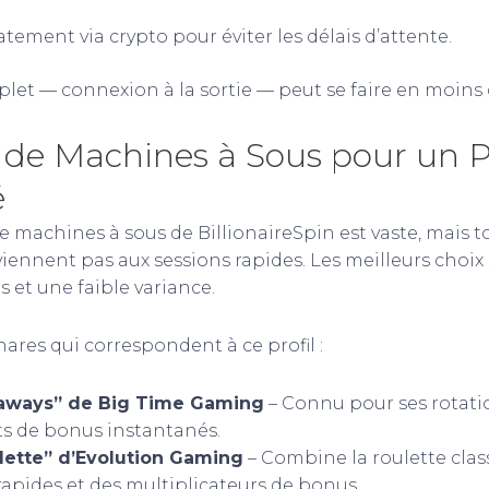
tement via crypto pour éviter les délais d’attente.
let — connexion à la sortie — peut se faire en moins 
s de Machines à Sous pour un 
é
 machines à sous de BillionaireSpin est vaste, mais t
ennent pas aux sessions rapides. Les meilleurs choix 
s et une faible variance.
phares qui correspondent à ce profil :
aways” de Big Time Gaming
– Connu pour ses rotatio
 de bonus instantanés.
lette” d’Evolution Gaming
– Combine la roulette clas
‑rapides et des multiplicateurs de bonus.