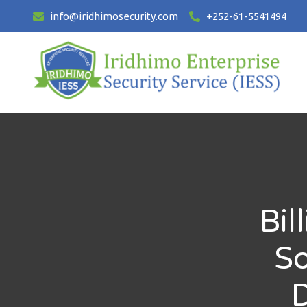
info@iridhimosecurity.com
+252-61-5541494
Bil
So