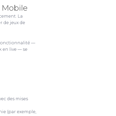
 Mobile
cement. La
r de jeux de
 fonctionnalité —
 en live — se
vec des mises
nie (par exemple,