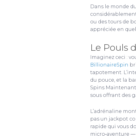
Dans le monde du g
considérablement 
ou des tours de bo
appréciée en quelq
Le Pouls 
Imaginez ceci : vo
BillionaireSpin
br
tapotement. L’int
du pouce, et la b
Spins Maintenant 
sous offrant des g
L’adrénaline mont
pas un jackpot co
rapide qui vous d
micro‑aventure —