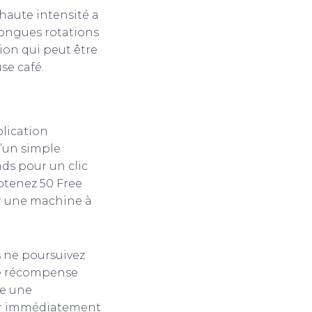
 haute intensité a
longues rotations
ion qui peut être
se café.
plication
d’un simple
ds pour un clic
btenez 50 Free
er une machine à
s ne poursuivez
te récompense
me une
er immédiatement