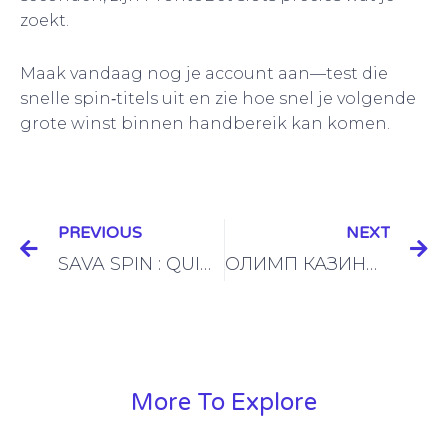
zoekt.
Maak vandaag nog je account aan—test die
snelle spin‑titels uit en zie hoe snel je volgende
grote winst binnen handbereik kan komen.
PREVIOUS
NEXT
SAVA SPIN : QUICK‑HIT SLOTS POUR LES JOUEURS MOBILES EN DÉPLACEMENT
ОЛИМП КАЗИНО ОФИЦИАЛЬНЫЙ САЙТ В КАЗАХСТАНЕ – OLIMP CASINO
More To Explore