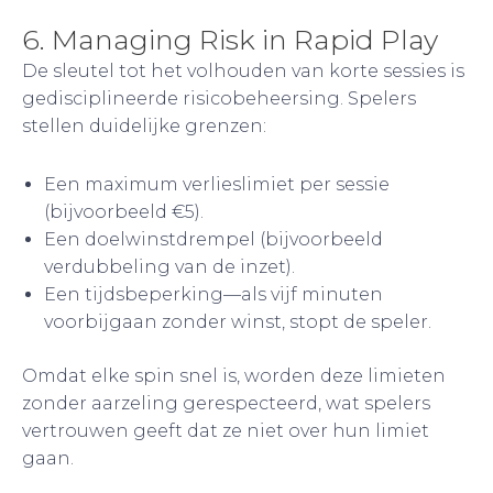
6. Managing Risk in Rapid Play
De sleutel tot het volhouden van korte sessies is
gedisciplineerde risicobeheersing. Spelers
stellen duidelijke grenzen:
Een maximum verlieslimiet per sessie
(bijvoorbeeld €5).
Een doelwinstdrempel (bijvoorbeeld
verdubbeling van de inzet).
Een tijdsbeperking—als vijf minuten
voorbijgaan zonder winst, stopt de speler.
Omdat elke spin snel is, worden deze limieten
zonder aarzeling gerespecteerd, wat spelers
vertrouwen geeft dat ze niet over hun limiet
gaan.