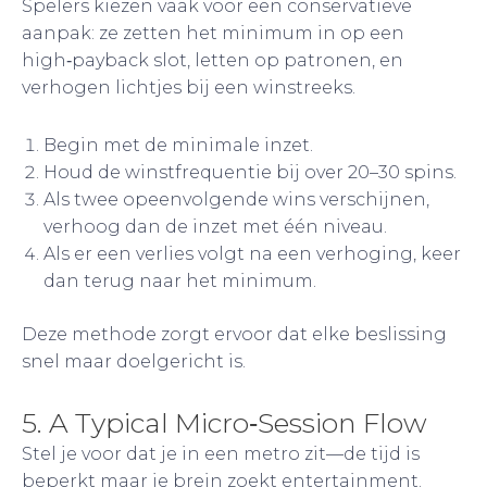
Spelers kiezen vaak voor een conservatieve
aanpak: ze zetten het minimum in op een
high‑payback slot, letten op patronen, en
verhogen lichtjes bij een winstreeks.
Begin met de minimale inzet.
Houd de winstfrequentie bij over 20–30 spins.
Als twee opeenvolgende wins verschijnen,
verhoog dan de inzet met één niveau.
Als er een verlies volgt na een verhoging, keer
dan terug naar het minimum.
Deze methode zorgt ervoor dat elke beslissing
snel maar doelgericht is.
5. A Typical Micro‑Session Flow
Stel je voor dat je in een metro zit—de tijd is
beperkt maar je brein zoekt entertainment.