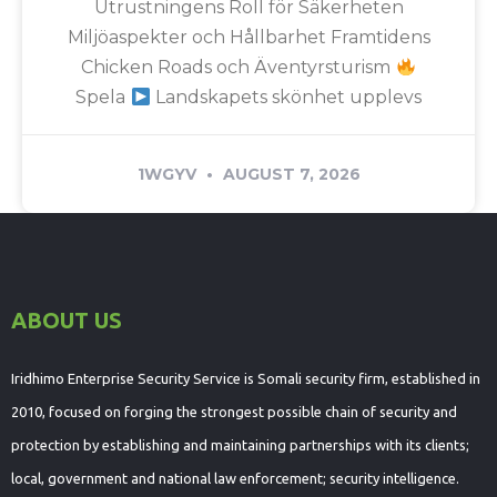
Utrustningens Roll för Säkerheten
Miljöaspekter och Hållbarhet Framtidens
Chicken Roads och Äventyrsturism
Spela
Landskapets skönhet upplevs
1WGYV
AUGUST 7, 2026
ABOUT US
Iridhimo Enterprise Security Service is Somali security firm, established in
2010, focused on forging the strongest possible chain of security and
protection by establishing and maintaining partnerships with its clients;
local, government and national law enforcement; security intelligence.