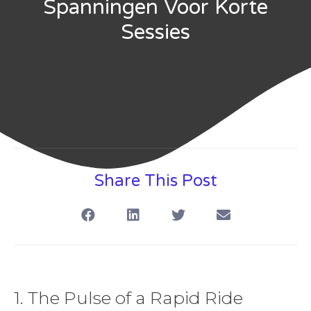
Spanningen Voor Korte
Sessies
Share This Post
1. The Pulse of a Rapid Ride