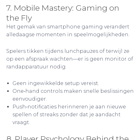
7. Mobile Mastery: Gaming on
the Fly
Het gemak van smartphone gaming verandert
alledaagse momenten in speelmogelijkheden.
Spelers tikken tijdens lunchpauzes of terwijl ze
op een afspraak wachten—er is geen monitor of
randapparatuur nodig.
Geen ingewikkelde setup vereist.
One‑hand controls maken snelle beslissingen
eenvoudiger.
Push‑notificaties herinneren je aan nieuwe
spellen of streaks zonder dat je aandacht
vraagt.
8. Player Psychology Behind the