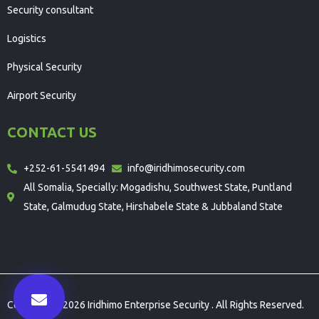
Security consultant
Logistics
Physical Security
Airport Security
CONTACT US
+252-61-5541494
info@iridhimosecurity.com
All Somalia, Specially: Mogadishu, Southwest State, Puntland
State, Galmudug State, Hirshabele State & Jubbaland State
Copyright © 2026 Iridhimo Enterprise Security . All Rights Reserved.