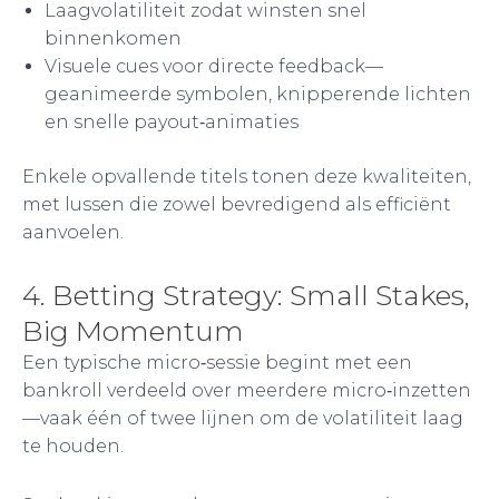
Laagvolatiliteit zodat winsten snel
binnenkomen
Visuele cues voor directe feedback—
geanimeerde symbolen, knipperende lichten
en snelle payout‑animaties
Enkele opvallende titels tonen deze kwaliteiten,
met lussen die zowel bevredigend als efficiënt
aanvoelen.
4. Betting Strategy: Small Stakes,
Big Momentum
Een typische micro‑sessie begint met een
bankroll verdeeld over meerdere micro‑inzetten
—vaak één of twee lijnen om de volatiliteit laag
te houden.