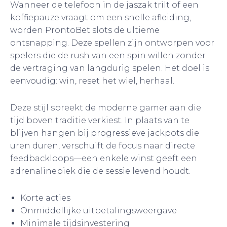
Wanneer de telefoon in de jaszak trilt of een
koffiepauze vraagt om een snelle afleiding,
worden ProntoBet slots de ultieme
ontsnapping. Deze spellen zijn ontworpen voor
spelers die de rush van een spin willen zonder
de vertraging van langdurig spelen. Het doel is
eenvoudig: win, reset het wiel, herhaal.
Deze stijl spreekt de moderne gamer aan die
tijd boven traditie verkiest. In plaats van te
blijven hangen bij progressieve jackpots die
uren duren, verschuift de focus naar directe
feedbackloops—een enkele winst geeft een
adrenalinepiek die de sessie levend houdt.
Korte acties
Onmiddellijke uitbetalingsweergave
Minimale tijdsinvestering