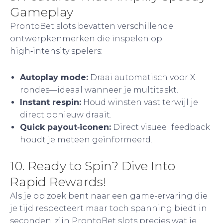
Gameplay
ProntoBet slots bevatten verschillende
ontwerpkenmerken die inspelen op
high‑intensity spelers:
Autoplay mode:
Draai automatisch voor X
rondes—ideaal wanneer je multitaskt.
Instant respin:
Houd winsten vast terwijl je
direct opnieuw draait.
Quick payout‑iconen:
Direct visueel feedback
houdt je meteen geïnformeerd.
10. Ready to Spin? Dive Into
Rapid Rewards!
Als je op zoek bent naar een game-ervaring die
je tijd respecteert maar toch spanning biedt in
seconden, zijn ProntoBet slots precies wat je