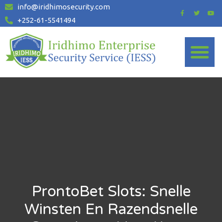
info@iridhimosecurity.com
+252-61-5541494
ProntoBet Slots: Snelle
Winsten En Razendsnelle