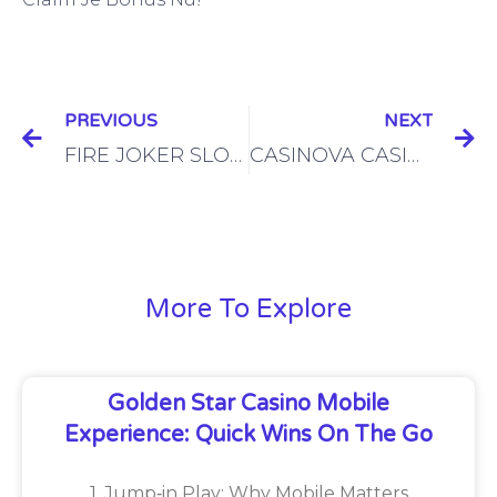
PREVIOUS
NEXT
FIRE JOKER SLOT: QUICK‑HIT FUN OP DE GO
CASINOVA CASINO: IL TUO HUB DI GIOCO RAPIDO
More To Explore
Golden Star Casino Mobile
Experience: Quick Wins On The Go
1. Jump‑in Play: Why Mobile Matters