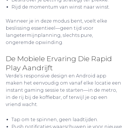
Rijd de momentum van winst naar winst.
Wanneer je in deze modus bent, voelt elke
beslissing essentieel—geen tijd voor
langetermijnplanning, slechts pure,
ongeremde opwinding.
De Mobiele Ervaring Die Rapid
Play Aandrijft
Verde’s responsive design en Android app
maken het eenvoudig om vanaf elke locatie een
instant gaming sessie te starten—in de metro,
in de rij bij de koffiebar, of terwijl je op een
vriend wacht.
Tap om te spinnen, geen laadtijden.
Push notificaties waarschuwen je voor nieuwe