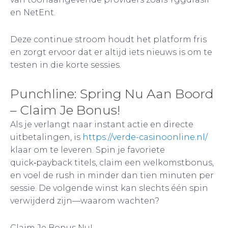
en NetEnt.
Deze continue stroom houdt het platform fris
en zorgt ervoor dat er altijd iets nieuws is om te
testen in die korte sessies.
Punchline: Spring Nu Aan Boord
– Claim Je Bonus!
Als je verlangt naar instant actie en directe
uitbetalingen, is
https://verde-casinoonline.nl/
klaar om te leveren. Spin je favoriete
quick‑payback titels, claim een welkomstbonus,
en voel de rush in minder dan tien minuten per
sessie. De volgende winst kan slechts één spin
verwijderd zijn—waarom wachten?
Claim Je Bonus Nu!