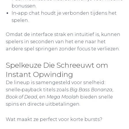
bonussen.
In‑app chat houdt je verbonden tijdens het
spelen.
Omdat de interface strak en intuïtief is, kunnen
spelers in seconden van het ene naar het
andere spel springen zonder focus te verliezen.
Spelkeuze Die Schreeuwt om
Instant Opwinding
De lineup is samengesteld voor snelheid:
snelle‑payback titels zoals
Big Bass Bonanza
,
Book of Dead
, en
Mega Moolah
bieden snelle
spins en directe uitbetalingen.
Wat maakt ze perfect voor korte bursts?