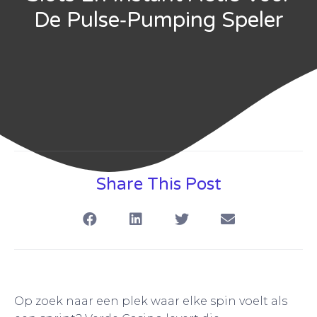
De Pulse‑Pumping Speler
Share This Post
Op zoek naar een plek waar elke spin voelt als