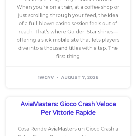
When you’re on a train, at a coffee shop or
just scrolling through your feed, the idea
of a full‑blown casino session feels out of
reach. That’s where Golden Star shines—
offering a slick mobile site that lets players
dive into a thousand titles with a tap. The
first thing
1WGYV
AUGUST 7, 2026
AviaMasters: Gioco Crash Veloce
Per Vittorie Rapide
Cosa Rende AviaMasters un Gioco Crash a