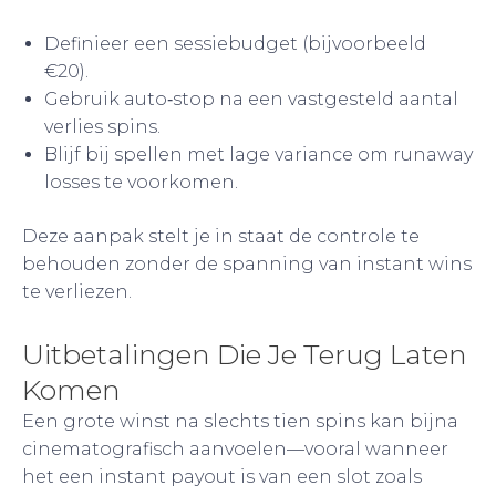
Definieer een sessiebudget (bijvoorbeeld
€20).
Gebruik auto‑stop na een vastgesteld aantal
verlies spins.
Blijf bij spellen met lage variance om runaway
losses te voorkomen.
Deze aanpak stelt je in staat de controle te
behouden zonder de spanning van instant wins
te verliezen.
Uitbetalingen Die Je Terug Laten
Komen
Een grote winst na slechts tien spins kan bijna
cinematografisch aanvoelen—vooral wanneer
het een instant payout is van een slot zoals