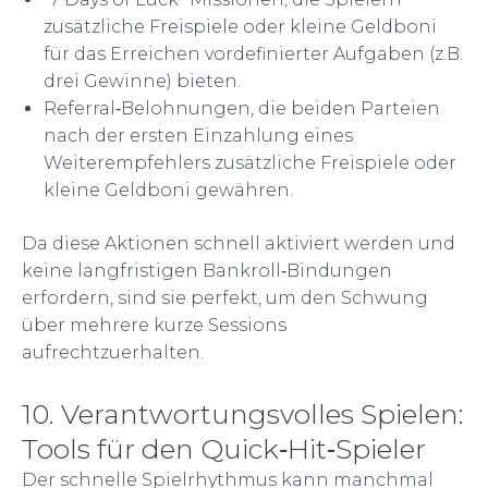
zusätzliche Freispiele oder kleine Geldboni
für das Erreichen vordefinierter Aufgaben (z.B.
drei Gewinne) bieten.
Referral‑Belohnungen, die beiden Parteien
nach der ersten Einzahlung eines
Weiterempfehlers zusätzliche Freispiele oder
kleine Geldboni gewähren.
Da diese Aktionen schnell aktiviert werden und
keine langfristigen Bankroll‑Bindungen
erfordern, sind sie perfekt, um den Schwung
über mehrere kurze Sessions
aufrechtzuerhalten.
10. Verantwortungsvolles Spielen:
Tools für den Quick‑Hit‑Spieler
Der schnelle Spielrhythmus kann manchmal