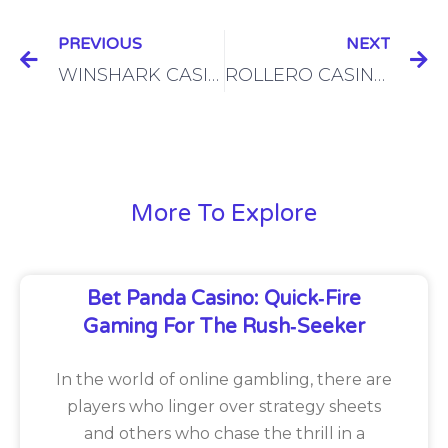
PREVIOUS
NEXT
WINSHARK CASINO: SZYBKIE WYGRANE I INTENSYWNA GRA DLA NOWOCZESNEGO GRACZA
ROLLERO CASINO MOBILE – QUICK‑PLAY SLOTS, LIVE ACTION & LIGHTNING‑FAST ROULETTE
More To Explore
Bet Panda Casino: Quick‑Fire
Gaming For The Rush‑Seeker
In the world of online gambling, there are
players who linger over strategy sheets
and others who chase the thrill in a