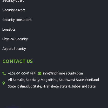
Security Guard
Security escort
Security consultant
Logistics
Physical Security
Airport Security
CONTACT US
+252-61-5541494
info@iridhimosecurity.com
All Somalia, Specially: Mogadishu, Southwest State, Puntland
State, Galmudug State, Hirshabele State & Jubbaland State