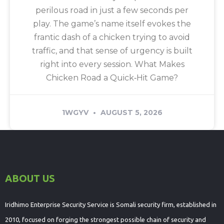
perilous road in just a few seconds per
play. The game’s name itself evokes the
frantic dash of a chicken trying to avoid
traffic, and that sense of urgency is built
right into every session. What Makes
Chicken Road a Quick‑Hit Game?
1WGYV
AUGUST 5, 2026
ABOUT US
Iridhimo Enterprise Security Service is Somali security firm, established in
2010, focused on forging the strongest possible chain of security and