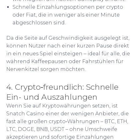
Schnelle Einzahlungsoptionen per crypto
oder Fiat, die in weniger als einer Minute
abgeschlossen sind.
Da die Seite auf Geschwindigkeit ausgelegt ist,
können Nutzer nach einer kurzen Pause direkt
in ein neues Spiel einsteigen – ideal für alle, die
während Kaffeepausen oder Fahrstühlen für
Nervenkitzel sorgen möchten.
4. Crypto‑freundlich: Schnelle
Ein- und Auszahlungen
Wenn Sie auf Kryptowährungen setzen, ist
Snatch Casino einer der wenigen Anbieter, die
fast alle großen crypto‑Währungen – BTC, ETH,
LTC, DOGE, BNB, USDT – ohne Umschweife
akzeptieren und sofortige Einzahlungen