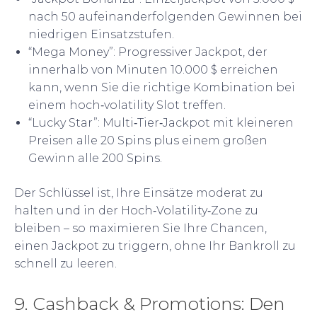
nach 50 aufeinanderfolgenden Gewinnen bei
niedrigen Einsatzstufen.
“Mega Money”: Progressiver Jackpot, der
innerhalb von Minuten 10.000 $ erreichen
kann, wenn Sie die richtige Kombination bei
einem hoch‑volatility Slot treffen.
“Lucky Star”: Multi‑Tier‑Jackpot mit kleineren
Preisen alle 20 Spins plus einem großen
Gewinn alle 200 Spins.
Der Schlüssel ist, Ihre Einsätze moderat zu
halten und in der Hoch‑Volatility‑Zone zu
bleiben – so maximieren Sie Ihre Chancen,
einen Jackpot zu triggern, ohne Ihr Bankroll zu
schnell zu leeren.
9. Cashback & Promotions: Den