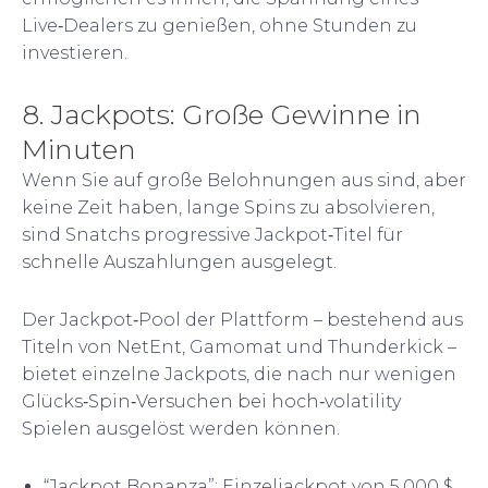
Live‑Dealers zu genießen, ohne Stunden zu
investieren.
8. Jackpots: Große Gewinne in
Minuten
Wenn Sie auf große Belohnungen aus sind, aber
keine Zeit haben, lange Spins zu absolvieren,
sind Snatchs progressive Jackpot‑Titel für
schnelle Auszahlungen ausgelegt.
Der Jackpot‑Pool der Plattform – bestehend aus
Titeln von NetEnt, Gamomat und Thunderkick –
bietet einzelne Jackpots, die nach nur wenigen
Glücks‑Spin‑Versuchen bei hoch‑volatility
Spielen ausgelöst werden können.
“Jackpot Bonanza”: Einzeljackpot von 5.000 $