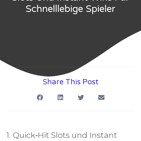
Schnelllebige Spieler
Share This Post
1. Quick‑Hit Slots und Instant