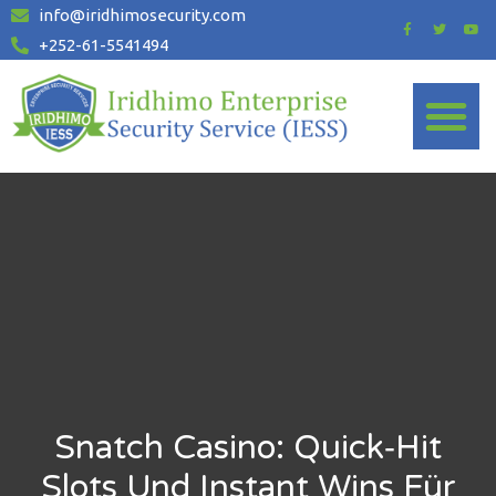
info@iridhimosecurity.com
+252-61-5541494
Snatch Casino: Quick‑Hit
Slots Und Instant Wins Für