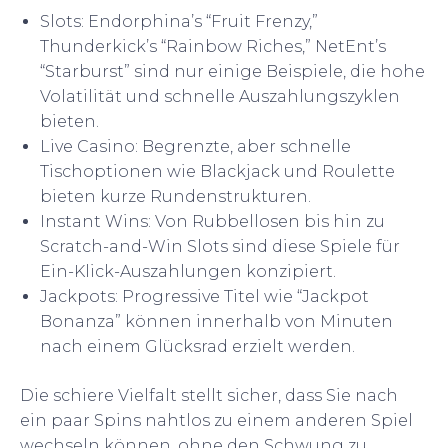
Slots: Endorphina’s “Fruit Frenzy,”
Thunderkick’s “Rainbow Riches,” NetEnt’s
“Starburst” sind nur einige Beispiele, die hohe
Volatilität und schnelle Auszahlungszyklen
bieten.
Live Casino: Begrenzte, aber schnelle
Tischoptionen wie Blackjack und Roulette
bieten kurze Rundenstrukturen.
Instant Wins: Von Rubbellosen bis hin zu
Scratch-and-Win Slots sind diese Spiele für
Ein-Klick-Auszahlungen konzipiert.
Jackpots: Progressive Titel wie “Jackpot
Bonanza” können innerhalb von Minuten
nach einem Glücksrad erzielt werden.
Die schiere Vielfalt stellt sicher, dass Sie nach
ein paar Spins nahtlos zu einem anderen Spiel
wechseln können, ohne den Schwung zu