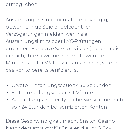
ermöglichen.
Auszahlungen sind ebenfalls relativ zügig,
obwohl einige Spieler gelegentlich
Verzögerungen melden, wenn sie
Auszahlungslimits oder KYC‑Prüfungen
erreichen. Für kurze Sessions ist es jedoch meist
einfach, Ihre Gewinne innerhalb weniger
Minuten auf Ihr Wallet zu transferieren, sofern
das Konto bereits verifiziert ist.
Crypto‑Einzahlungsdauer: < 30 Sekunden
Fiat‑Einzahlungsdauer: < 1 Minute
Auszahlungsfenster: typischerweise innerhalb
von 24 Stunden bei verifizierten Konten
Diese Geschwindigkeit macht Snatch Casino
besonders attraktiv für Spieler, die ihr Glück