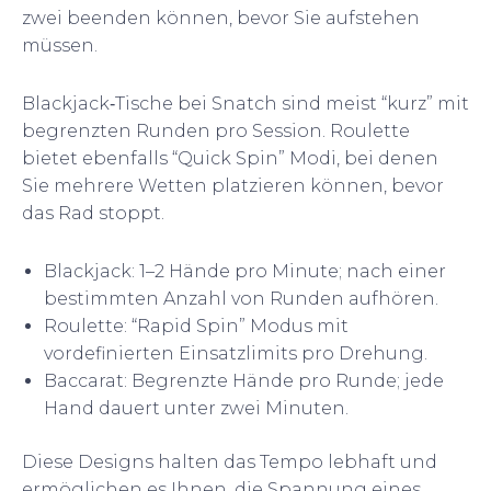
zwei beenden können, bevor Sie aufstehen
müssen.
Blackjack‑Tische bei Snatch sind meist “kurz” mit
begrenzten Runden pro Session. Roulette
bietet ebenfalls “Quick Spin” Modi, bei denen
Sie mehrere Wetten platzieren können, bevor
das Rad stoppt.
Blackjack: 1–2 Hände pro Minute; nach einer
bestimmten Anzahl von Runden aufhören.
Roulette: “Rapid Spin” Modus mit
vordefinierten Einsatzlimits pro Drehung.
Baccarat: Begrenzte Hände pro Runde; jede
Hand dauert unter zwei Minuten.
Diese Designs halten das Tempo lebhaft und
ermöglichen es Ihnen, die Spannung eines