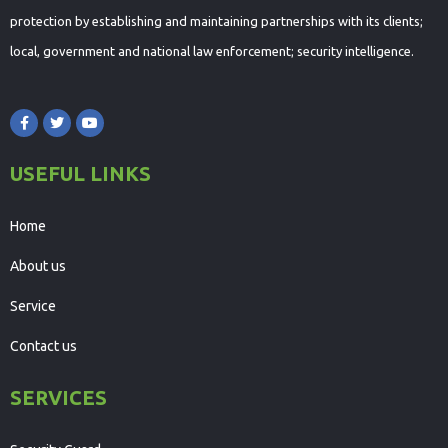
protection by establishing and maintaining partnerships with its clients;
local, government and national law enforcement; security intelligence.
USEFUL LINKS
Home
About us
Service
Contact us
SERVICES