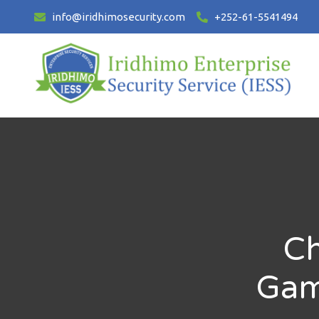
info@iridhimosecurity.com
+252-61-5541494
Ch
Gam