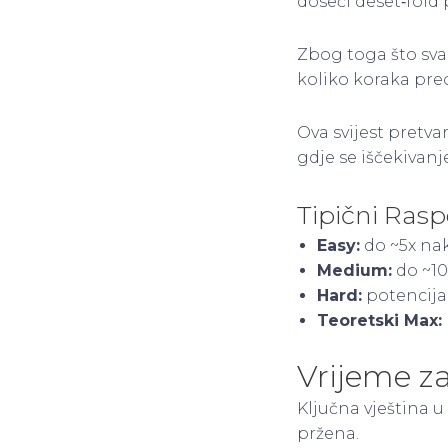
doseći deset‑fold 
Zbog toga što svak
koliko koraka pre
Ova svijest pretva
gdje se iščekivan
Tipični Rasp
Easy:
do ~5x na
Medium:
do ~10
Hard:
potencijal
Teoretski Max:
Vrijeme z
Ključna vještina 
pržena.