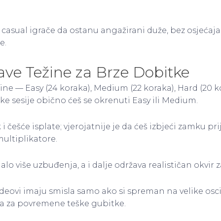
e casual igrače da ostanu angažirani duže, bez osjećaj
e.
ave Težine za Brze Dobitke
azine — Easy (24 koraka), Medium (22 koraka), Hard (20 
atke sesije obično ćeš se okrenuti Easy ili Medium.
k i češće isplate; vjerojatnije je da ćeš izbjeći zamku pr
ultiplikatore.
 više uzbuđenja, a i dalje održava realističan okvir z
deovi imaju smisla samo ako si spreman na velike oscil
a za povremene teške gubitke.