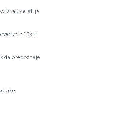
ljavajuće, ali je
ativnih 1.5x ili
ak da prepoznaje
odluke: