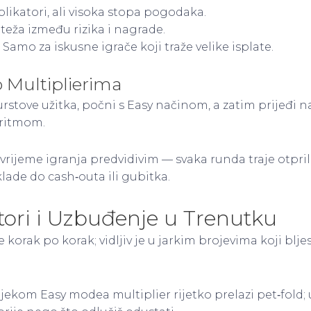
plikatori, ali visoka stopa pogodaka.
eža između rizika i nagrade.
Samo za iskusne igrače koji traže velike isplate.
 Multiplierima
urstove užitka, počni s Easy načinom, a zatim prijeđi
 ritmom.
vrijeme igranja predvidivim — svaka runda traje otpril
lade do cash‑outa ili gubitka.
tori i Uzbuđenje u Trenutku
e korak po korak; vidljiv je u jarkim brojevima koji blj
 tijekom Easy modea multiplier rijetko prelazi pet‑fol