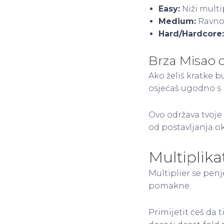
Easy:
Niži multi
Medium:
Ravnot
Hard/Hardcore:
Brza Misao o
Ako želiš kratke b
osjećaš ugodno s
Ovo održava tvoje 
od postavljanja ok
Multiplika
Multiplier se penj
pomakne.
Primijetit ćeš da