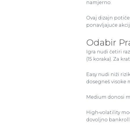
namjerno.
Ovaj dizajn potič
ponavljajuće akcij
Odabir Pr
Igra nudi četiri r
(15 koraka). Za kr
Easy nudi niži rizi
dosegneš visoke m
Medium donosi malo
High‑volatility mo
dovoljno bankroll