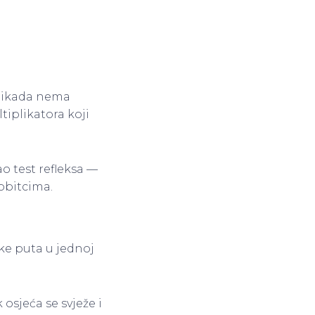
 nikada nema
tiplikatora koji
ao test refleksa —
obitcima.
ke puta u jednoj
osjeća se svježe i