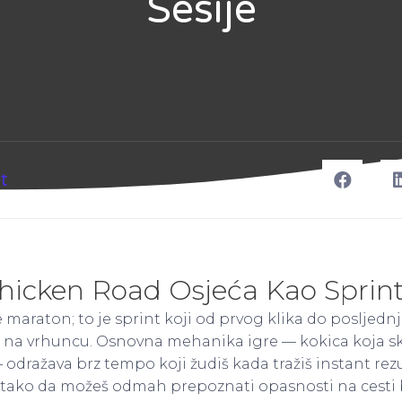
Sesije
t
Chicken Road Osjeća Kao Sprin
 maraton; to je sprint koji od prvog klika do posljedn
n na vrhuncu. Osnovna mehanika igre — kokica koja s
dražava brz tempo koji žudiš kada tražiš instant rezul
h, tako da možeš odmah prepoznati opasnosti na cesti