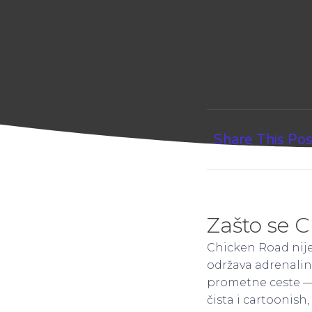
Share This Pos
Zašto se 
Chicken Road nije
održava adrenali
prometne ceste — o
čista i cartoonis