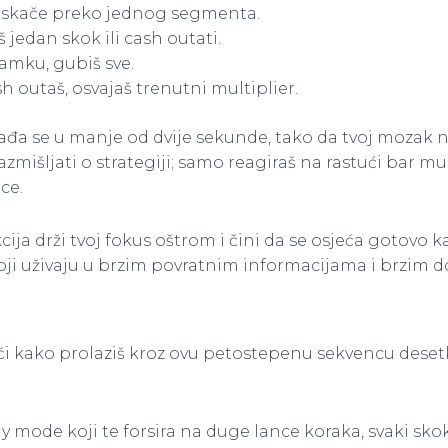
a skače preko jednog segmenta.
oš jedan skok ili cash outati.
amku, gubiš sve.
h outaš, osvajaš trenutni multiplier.
đa se u manje od dvije sekunde, tako da tvoj mozak
zmišljati o strategiji; samo reagiraš na rastući bar mul
ce.
ija drži tvoj fokus oštrom i čini da se osjeća gotovo k
oji uživaju u brzim povratnim informacijama i brzim d
aći kako prolaziš kroz ovu petostepenu sekvencu deset
 mode koji te forsira na duge lance koraka, svaki skok 