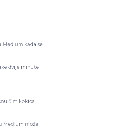
 na Medium kada se
ike dvije minute
esnu čim kokica
d; u Medium može