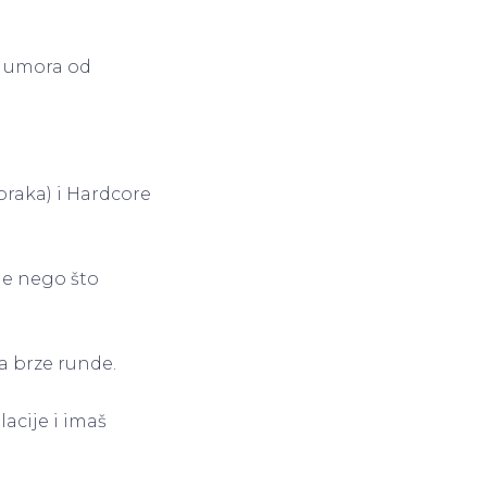
a umora od
koraka) i Hardcore
ije nego što
a brze runde.
acije i imaš