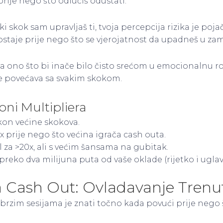
prije nego što odlučiš odustati.
i skok sam upravljaš ti, tvoja percepcija rizika je po
ostaje prije nego što se vjerojatnost da upadneš u z
ra ono što bi inače bilo čisto srećom u emocionalnu r
je povećava sa svakim skokom.
oni Multipliera
kon većine skokova.
x prije nego što većina igrača cash outa.
 za >20x, ali s većim šansama na gubitak.
preko dva milijuna puta od vaše oklade (rijetko i ugla
a Cash Out: Ovladavanje Tren
u brzim sesijama je znati točno kada povući prije nego