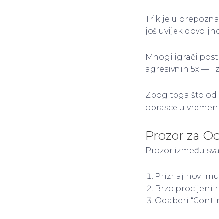
Trik je u prepozna
još uvijek dovoljn
Mnogi igrači posta
agresivnih 5x — i z
Zbog toga što odl
obrasce u vremenu,
Prozor za O
Prozor između svak
Priznaj novi mul
Brzo procijeni r
Odaberi “Contin