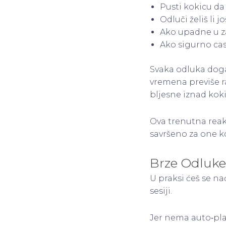
Pusti kokicu d
Odluči želiš li j
Ako upadne u z
Ako sigurno cas
Svaka odluka doga
vremena previše ra
bljesne iznad koki
Ova trenutna reakc
savršeno za one k
Brze Odluke
U praksi ćeš se n
sesiji.
Jer nema auto‑play