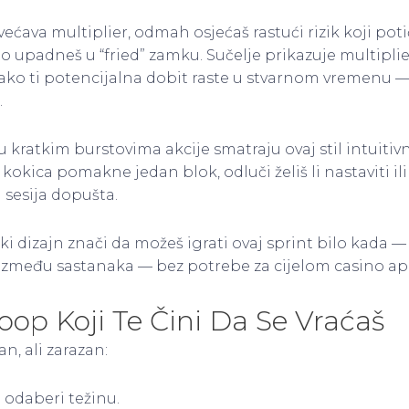
većava multiplier, odmah osjećaš rastući rizik koji poti
to upadneš u “fried” zamku. Sučelje prikazuje multiplie
kako ti potencijalna dobit raste u stvarnom vremenu 
.
u u kratkim burstovima akcije smatraju ovaj stil intuitiv
kokica pomakne jedan blok, odluči želiš li nastaviti ili 
 sesija dopušta.
ki dizajn znači da možeš igrati ovaj sprint bilo kada 
i između sastanaka — bez potrebe za cijelom casino ap
op Koji Te Čini Da Se Vraćaš
n, ali zarazan:
 odaberi težinu.