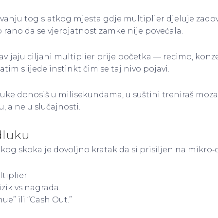
vanju tog slatkog mjesta gdje multiplier djeluje zadovo
o rano da se vjerojatnost zamke nije povećala.
vljaju ciljani multiplier prije početka — recimo, konzerv
atim slijede instinkt čim se taj nivo pojavi.
uke donosiš u milisekundama, u suštini treniraš moz
 a ne u slučajnosti.
dluku
og skoka je dovoljno kratak da si prisiljen na mikro‑
tiplier.
izik vs nagrada.
ue” ili “Cash Out.”