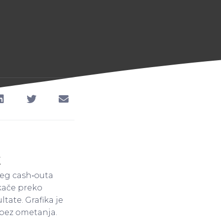
t
jeg cash‑outa
kače preko
tate. Grafika je
 bez ometanja.