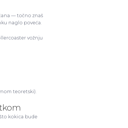
jačana — točno znaš
amku naglo poveća.
ollercoaster vožnju
vnom teoretski).
utkom
 što kokica bude