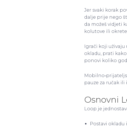
Jer svaki korak po
dalje prije nego š
da možeš vidjeti 
kolutove ili okrete
Igrači koji uživaj
okladu, prati kako 
ponovi koliko god
Mobilno‑prijateljs
pauze za ručak il
Osnovni Lo
Loop je jednostava
Postavi okladu i