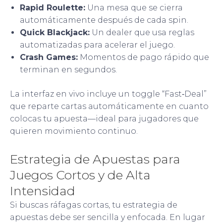
Rapid Roulette:
Una mesa que se cierra
automáticamente después de cada spin.
Quick Blackjack:
Un dealer que usa reglas
automatizadas para acelerar el juego.
Crash Games:
Momentos de pago rápido que
terminan en segundos.
La interfaz en vivo incluye un toggle “Fast‑Deal”
que reparte cartas automáticamente en cuanto
colocas tu apuesta—ideal para jugadores que
quieren movimiento continuo.
Estrategia de Apuestas para
Juegos Cortos y de Alta
Intensidad
Si buscas ráfagas cortas, tu estrategia de
apuestas debe ser sencilla y enfocada. En lugar