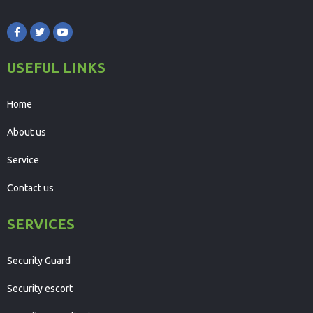
USEFUL LINKS
Home
About us
Service
Contact us
SERVICES
Security Guard
Security escort