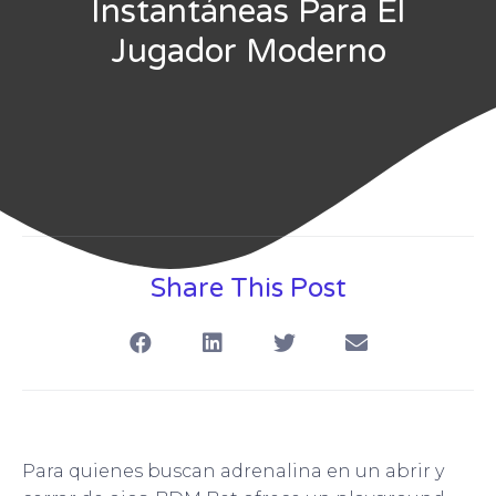
Instantáneas Para El
Jugador Moderno
Share This Post
Para quienes buscan adrenalina en un abrir y