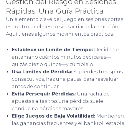
Gestión del Riesgo en Sesiones
Rápidas: Una Guía Práctica
Un elemento clave del juego en sesiones cortas
es controlar el riesgo sin sacrificar la emoción.
Aquí tienes algunos movimientos prácticos:
Establece un Límite de Tiempo:
Decide de
antemano cuántos minutos dedicarás—
quizás diez o quince—y cúmplelo.
Usa Límites de Pérdida:
Si pierdes tres spins
consecutivos, haz una pausa para reevaluar
antes de continuar.
Evita Perseguir Pérdidas:
Una racha de
apuestas altas tras una pérdida suele
conducir a pérdidas mayores.
Elige Juegos de Baja Volatilidad:
Mantienen
las ganancias frecuentes y el bankroll estable.