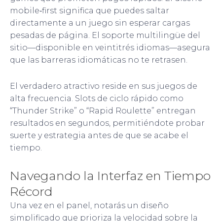
mobile‑first significa que puedes saltar
directamente a un juego sin esperar cargas
pesadas de página. El soporte multilingüe del
sitio—disponible en veintitrés idiomas—asegura
que las barreras idiomáticas no te retrasen.
El verdadero atractivo reside en sus juegos de
alta frecuencia. Slots de ciclo rápido como
“Thunder Strike” o “Rapid Roulette” entregan
resultados en segundos, permitiéndote probar
suerte y estrategia antes de que se acabe el
tiempo.
Navegando la Interfaz en Tiempo
Récord
Una vez en el panel, notarás un diseño
simplificado que prioriza la velocidad sobre la