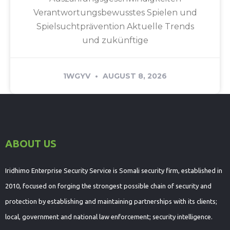
Verantwortungsbewusstes Spielen und
Spielsuchtprävention Aktuelle Trends
und zukünftige
1WGYV
AUGUST 8, 2026
ABOUT US
Iridhimo Enterprise Security Service is Somali security firm, established in
2010, focused on forging the strongest possible chain of security and
protection by establishing and maintaining partnerships with its clients;
local, government and national law enforcement; security intelligence.