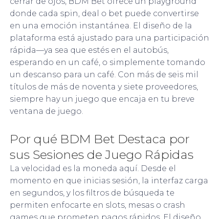
cerrar de ojos, BDM Bet ofrece un playground
donde cada spin, deal o bet puede convertirse
en una emoción instantánea. El diseño de la
plataforma está ajustado para una participación
rápida—ya sea que estés en el autobús,
esperando en un café, o simplemente tomando
un descanso para un café. Con más de seis mil
títulos de más de noventa y siete proveedores,
siempre hay un juego que encaja en tu breve
ventana de juego.
Por qué BDM Bet Destaca por
sus Sesiones de Juego Rápidas
La velocidad es la moneda aquí. Desde el
momento en que inicias sesión, la interfaz carga
en segundos, y los filtros de búsqueda te
permiten enfocarte en slots, mesas o crash
games que prometen pagos rápidos. El diseño