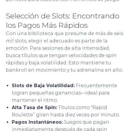
Selección de Slots: Encontrando
los Pagos Más Rápidos
Con una biblioteca que presume de más de seis
mil slots, elegir el adecuado es parte de la
emoción. Para sesiones de alta intensidad,
busca títulos que tengan velocidades de spin
rápidas y baja volatilidad. Esto mantiene tu
bankroll en movimiento y tu adrenalina en alto.
Slots de Baja Volatilidad:
Frecuentemente
logran pequeñas ganancias—ideal para
mantener el ritmo.
Alta Tasa de Spin:
Títulos como “Rapid
Roulette” giran hasta diez veces por minuto.
Pagos Instantáneos:
Juegos que pagan
inmediatamente después de cada spin