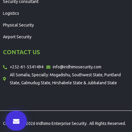
Security consultant
Logistics
Physical Security
Airport Security
CONTACT US
+252-61-5541494
info@iridhimosecurity.com
All Somalia, Specially: Mogadishu, Southwest State, Puntland
State, Galmudug State, Hirshabele State & Jubbaland State
Copyright © 2026 Iridhimo Enterprise Security . All Rights Reserved.