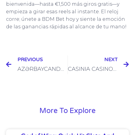
bienvenida—hasta €1,500 más giros gratis—y
empieza a girar esas reels al instante. El reloj
corre; únete a BDM Bet hoy y siente la emoción
de las ganancias rápidas al alcance de tu mano!
PREVIOUS
NEXT
AZƏRBAYCANDA MOSTBET AZ CASINO
CASINIA CASINO – RYCHLÁ HRA PRO RYCHLÉ VÝHRY
More To Explore