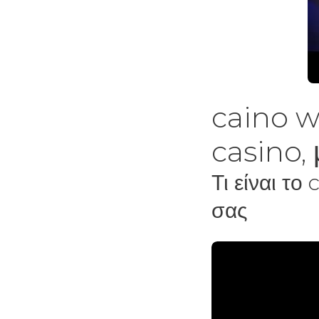
caino w
casino,
Τι είναι το
σας