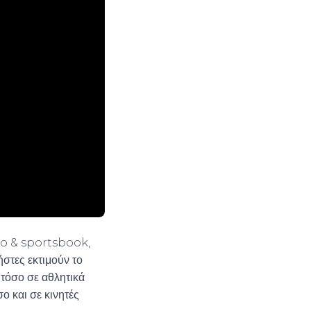
no & sportsbook,
ήστες εκτιμούν το
 τόσο σε αθλητικά
ο και σε κινητές