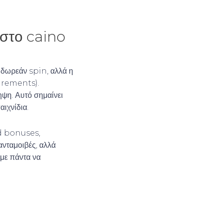
 στο caino
δωρεάν spin, αλλά η
uirements).
ηψη. Αυτό σημαίνει
αιχνίδια.
ad bonuses,
νταμοιβές, αλλά
υμε πάντα να