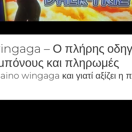
ingaga – Ο πλήρης οδηγ
 μπόνους και πληρωμές
 caino wingaga και γιατί αξίζει η