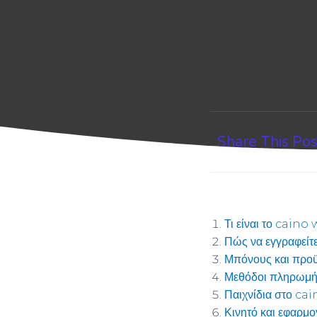
Share This Pos
Τι είναι το caino
Πώς να εγγραφείτ
Μπόνους και προ
Μεθόδοι πληρωμής
Παιχνίδια στο ca
Κινητό και εφαρμο