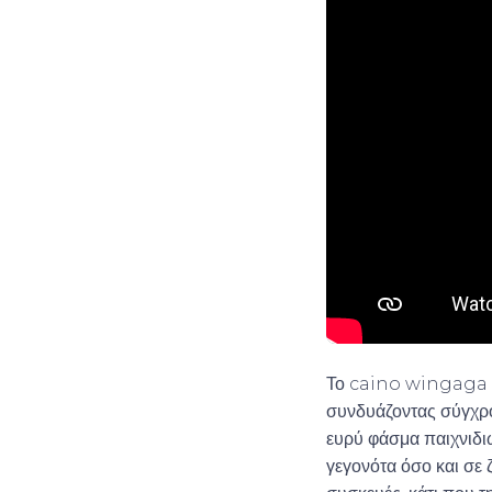
Το caino wingaga ε
συνδυάζοντας σύγχρον
ευρύ φάσμα παιχνιδιώ
γεγονότα όσο και σε 