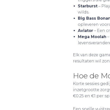
Starburst
– Play
wilds.
Big Bass Bona
opleveren voord
Aviator
– Een cr
Mega Moolah
–
levensverander
Elk van deze games
resultaten wil zon
Hoe de M
Korte sessies ged
inzetgrootte zor
€0.25 en €1 per 
Een snelle vuistre