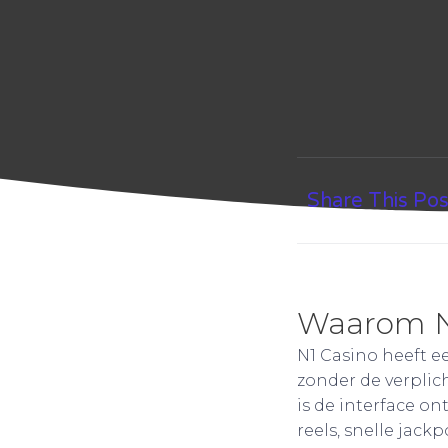
Share This Pos
Waarom N1
N1 Casino heeft e
zonder de verplic
is de interface o
reels, snelle jack