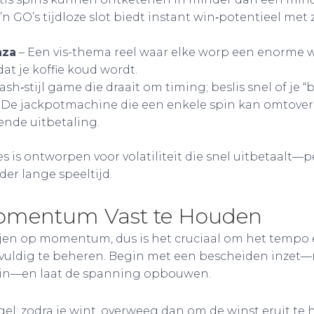
’n GO’s tijdloze slot biedt instant win‑potentieel met
nza
– Een vis-thema reel waar elke worp een enorme 
at je koffie koud wordt.
ash‑stijl game die draait om timing; beslis snel of je “bli
 De jackpotmachine die een enkele spin kan omtover
ende uitbetaling.
 is ontworpen voor volatiliteit die snel uitbetaalt—p
der lange speeltijd.
omentum Vast te Houden
ijen op momentum, dus is het cruciaal om het tempo 
gvuldig te beheren. Begin met een bescheiden inzet—
spin—en laat de spanning opbouwen.
gel: zodra je wint, overweeg dan om de winst eruit te 