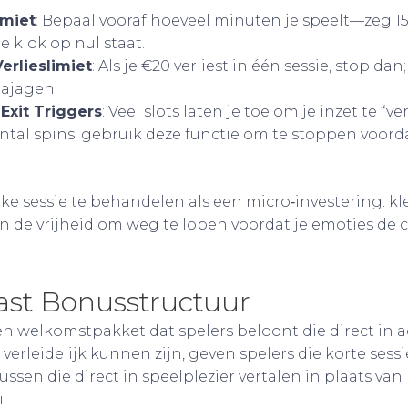
imiet
: Bepaal vooraf hoeveel minuten je speelt—zeg
 klok op nul staat.
erlieslimiet
: Als je €20 verliest in één sessie, stop da
 najagen.
Exit Triggers
: Veel slots laten je toe om je inzet te “
ntal spins; gebruik deze functie om te stoppen voor
lke sessie te behandelen als een micro‑investering: kl
en de vrijheid om weg te lopen voordat je emoties de 
ast Bonusstructuur
n welkomstpakket dat spelers beloont die direct in a
erleidelijk kunnen zijn, geven spelers die korte sess
ssen die direct in speelplezier vertalen in plaats van
.