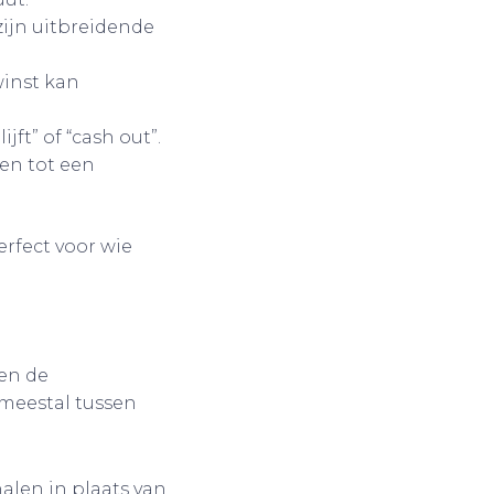
 zijn uitbreidende
winst kan
jft” of “cash out”.
en tot een
erfect voor wie
en de
meestal tussen
halen in plaats van