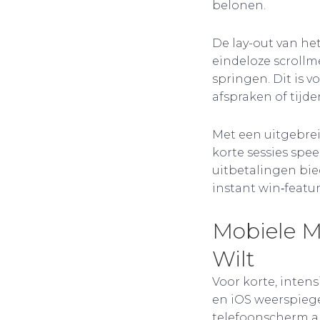
belonen.
De lay-out van he
eindeloze scrollm
springen. Dit is 
afspraken of tijd
Met een uitgebrei
korte sessies spee
uitbetalingen bie
instant win‑featur
Mobiele M
Wilt
Voor korte, intens
en iOS weerspiege
telefoonscherm al