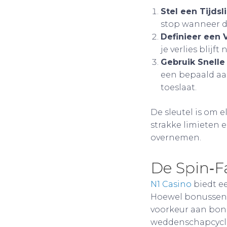
Stel een Tijdsl
stop wanneer de
Definieer een V
je verlies blijft
Gebruik Snelle 
een bepaald aa
toeslaat.
De sleutel is om e
strakke limieten 
overnemen.
De Spin‑F
N1 Casino
biedt ee
Hoewel bonussen v
voorkeur aan bonu
weddenschapcycli