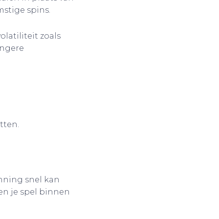
mstige spins.
latiliteit zoals
angere
tten.
anning snel kan
lpen je spel binnen