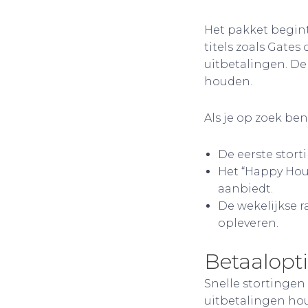
Het pakket begin
titels zoals Gate
uitbetalingen. De 
houden.
Als je op zoek be
De eerste stort
Het “Happy Hou
aanbiedt.
De wekelijkse 
opleveren.
Betaalopti
Snelle stortingen 
uitbetalingen hou