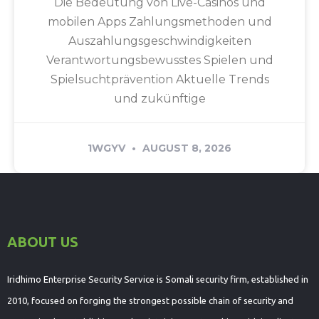
Die Bedeutung von Live-Casinos und
mobilen Apps Zahlungsmethoden und
Auszahlungsgeschwindigkeiten
Verantwortungsbewusstes Spielen und
Spielsuchtprävention Aktuelle Trends
und zukünftige
1WGYV
AUGUST 8, 2026
ABOUT US
Iridhimo Enterprise Security Service is Somali security firm, established in
2010, focused on forging the strongest possible chain of security and