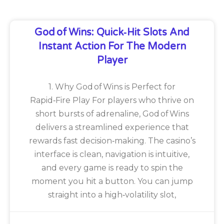
God Of Wins: Quick‑Hit Slots And
Instant Action For The Modern
Player
1. Why God of Wins is Perfect for
Rapid‑Fire Play For players who thrive on
short bursts of adrenaline, God of Wins
delivers a streamlined experience that
rewards fast decision‑making. The casino’s
interface is clean, navigation is intuitive,
and every game is ready to spin the
moment you hit a button. You can jump
straight into a high‑volatility slot,