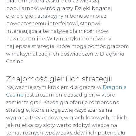
platform, która zyskuje coraz większą
popularność wśród graczy. Dzięki bogatej
ofercie gier, atrakcyjnym bonusom oraz
nowoczesnemu interfejsowi, stanowi
interesującą alternatywę dla miłośników
hazardu online. W tym artykule omówimy
najlepsze strategie, które mogą pomóc graczom
w maksymalizacji ich doświadczeń w Dragonia
Casino.
Znajomość gier i ich strategii
Najważniejszym krokiem dla gracza w
Dragonia
Casino
jest zrozumienie zasad gier, w które
zamierza grać. Każda gra oferuje różnorodne
strategie, które mogą zwiększyć szanse na
wygraną. Przykładowo, w grach losowych, takich
jak ruletka czy sloty, warto zdobyć wiedzę na
temat różnych typów zakładów i ich potencjału