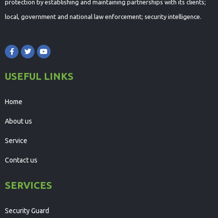
protection by establishing and maintaining partnerships with its clients;
local, government and national law enforcement; security intelligence.
USEFUL LINKS
Home
About us
Service
Contact us
SERVICES
Security Guard