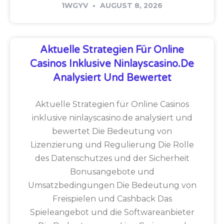
1WGYV
AUGUST 8, 2026
Aktuelle Strategien Für Online
Casinos Inklusive Ninlayscasino.de
Analysiert Und Bewertet
Aktuelle Strategien für Online Casinos
inklusive ninlayscasino.de analysiert und
bewertet Die Bedeutung von
Lizenzierung und Regulierung Die Rolle
des Datenschutzes und der Sicherheit
Bonusangebote und
Umsatzbedingungen Die Bedeutung von
Freispielen und Cashback Das
Spieleangebot und die Softwareanbieter