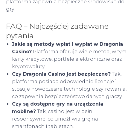
platforma zapewnia bezpieczne środowisko do
gry.
FAQ – Najczęściej zadawane
pytania
Jakie są metody wpłat i wypłat w Dragonia
Casino?
Platforma oferuje wiele metod, w tym
karty kredytowe, portfele elektroniczne oraz
kryptowaluty.
Czy Dragonia Casino jest bezpieczne?
Tak,
platforma posiada odpowiednie licencje i
stosuje nowoczesne technologie szyfrowania,
co zapewnia bezpieczeństwo danych graczy.
Czy są dostępne gry na urządzenia
mobilne?
Tak, casino jest w pełni
responsywne, co umożliwia grę na
smartfonach i tabletach.