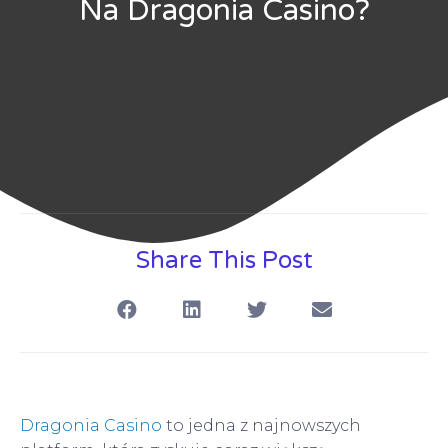
Na Dragonia Casino?
Share This Post
Dragonia Casino
to jedna z najnowszych